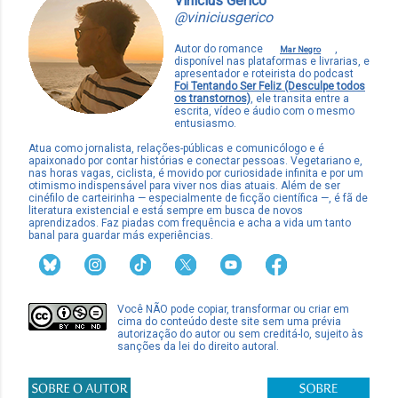
Vinicius Gericó
@viniciusgerico
Autor do romance
,
Mar Negro
disponível nas plataformas e livrarias, e
apresentador e roteirista do podcast
Foi Tentando Ser Feliz (Desculpe todos
os transtornos)
, ele transita entre a
escrita, vídeo e áudio com o mesmo
entusiasmo.
Atua como jornalista, relações-públicas e comunicólogo e é
apaixonado por contar histórias e conectar pessoas. Vegetariano e,
nas horas vagas, ciclista, é movido por curiosidade infinita e por um
otimismo indispensável para viver nos dias atuais. Além de ser
cinéfilo de carteirinha — especialmente de ficção científica —, é fã de
literatura existencial e está sempre em busca de novos
aprendizados. Faz piadas com frequência e acha a vida um tanto
banal para guardar más experiências.
Você NÃO pode copiar, transformar ou criar em
cima do conteúdo deste site sem uma prévia
autorização do autor ou sem creditá-lo, sujeito às
sanções da lei do direito autoral.